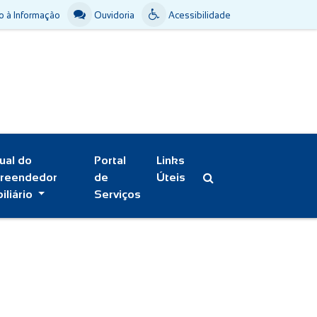
 à Informação
Ouvidoria
Acessibilidade
ual do
Portal
Links
reendedor
de
Úteis
iliário
Serviços