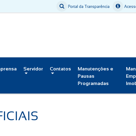
Portal da Transparência
Acesso
mprensa
Servidor
Contatos
Manutenções e
Man
Pausas
Emp
Programadas
Imob
ICIAIS