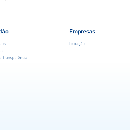
dão
Empresas
sos
Licitação
ia
da Transparência