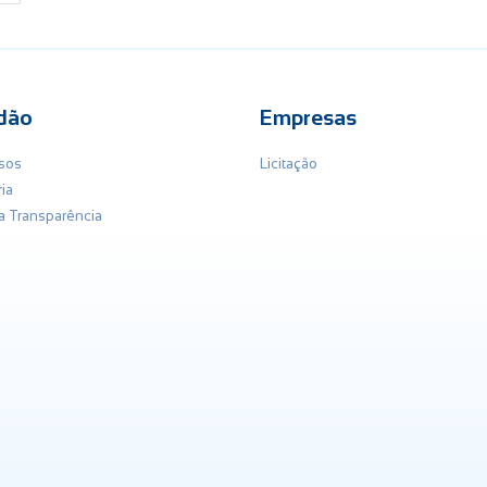
dão
Empresas
sos
Licitação
ia
da Transparência