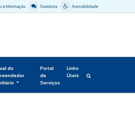
 à Informação
Ouvidoria
Acessibilidade
ual do
Portal
Links
reendedor
de
Úteis
iliário
Serviços