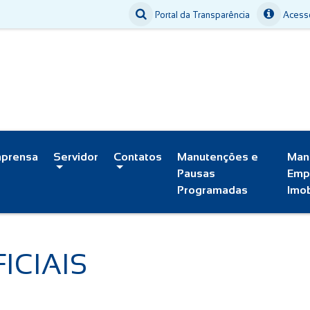
Portal da Transparência
Acesso
mprensa
Servidor
Contatos
Manutenções e
Man
Pausas
Emp
Programadas
Imob
ICIAIS