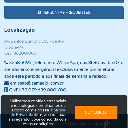
PERGUNTAS FREQUENTES
Localização
Av. Santos Dumont, 565 - Centro
Ibiporã-PR
Cep: 86200-088
3258-8195 (Telefone e WhatsApp, das 8h30 às 16h30, e
atendimento emergencial exclusivamente por telefone
após este período e aos finais de semana e feriado)
emissao@samaeibi.com.br
CNPJ: 78.079.639.0001/00
Utilizamos cookies essenciais
e tecnologias semelhantes de
acordo com a nossa
Política
CONCORDO
de Privacidade
e, ao continuar
navegando, você concorda com
2026 © Samae Ibiporã - PR | Desenvolvido por
estas condições.